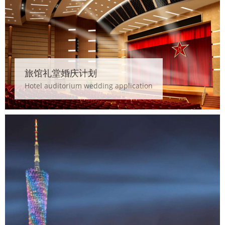
旅馆礼堂婚庆计划
Hotel auditorium wedding application