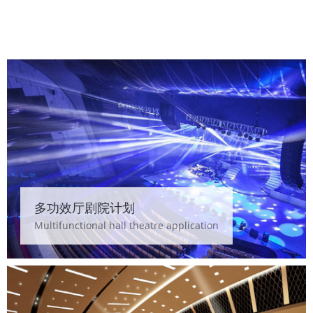
多功效厅剧院计划
Multifunctional hall theatre application