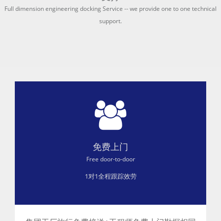
Full dimension engineering docking Service -- we provide one to one technical
support.
免费上门
Free door-to-door
1对1全程跟踪效劳